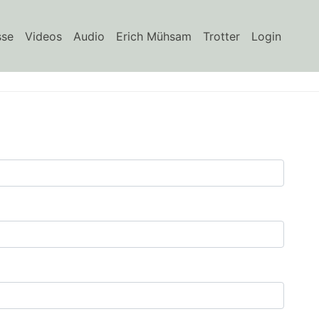
sse
Videos
Audio
Erich Mühsam
Trotter
Login